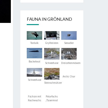
FAUNA IN GRÖNLAND
Tordalk
Gryllteisten
Seeadler
Buckelwal
Schneehase
Dreizehenmöwen
Arctic Char
Schneehase
Steinschmätzer
Füchsin mit
Polarfuchs
Nachwuchs
/Tasermiut