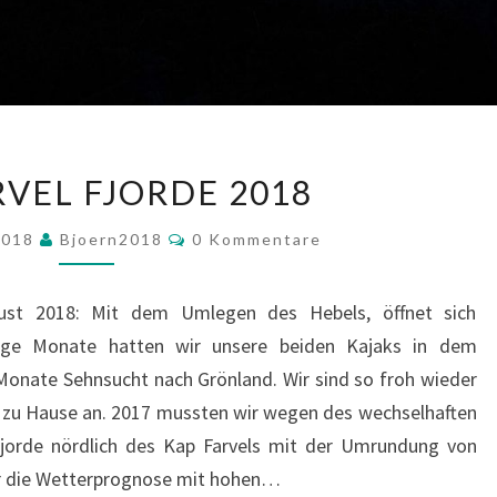
KAP
RVEL FJORDE 2018
FARVEL
FJORDE
Kommentare
2018
Bjoern2018
0 Kommentare
2018
ust 2018: Mit dem Umlegen des Hebels, öffnet sich
ange Monate hatten wir unsere beiden Kajaks in dem
 Monate Sehnsucht nach Grönland. Wir sind so froh wieder
wie zu Hause an. 2017 mussten wir wegen des wechselhaften
 Fjorde nördlich des Kap Farvels mit der Umrundung von
ar die Wetterprognose mit hohen…