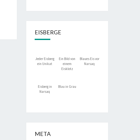
EISBERGE
Jeder Eisberg
Ein Bild von
Blaues Eis vor
ein Unikat
einem
Narsaq
Eisklotz
Eisberg in
Blau in Grau
Narsaq
META