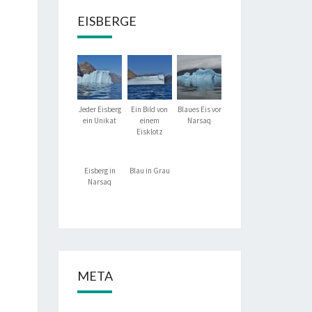
EISBERGE
Jeder Eisberg
Ein Bild von
Blaues Eis vor
ein Unikat
einem
Narsaq
Eisklotz
Eisberg in
Blau in Grau
Narsaq
META