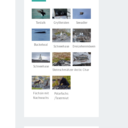
Tordalk
Gryllteisten
Seeadler
Buckelwal
Schneehase
Dreizehenmöwen
Schneehase
Steinschmätzer
Arctic Char
Füchsin mit
Polarfuchs
Nachwuchs
/Tasermiut