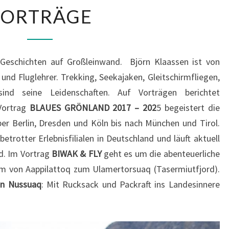
VORTRÄGE
VORTRÄGE
Geschichten auf Großleinwand. Björn Klaassen ist von
 und Fluglehrer. Trekking, Seekajaken, Gleitschirmfliegen,
ind seine Leidenschaften. Auf Vorträgen berichtet
 Vortrag
BLAUES GRÖNLAND
2017 – 202
5 begeistert die
r Berlin, Dresden und Köln bis nach München und Tirol.
trotter Erlebnisfilialen in Deutschland und läuft aktuell
d. Im Vortrag
BIWAK & FLY
geht es um die abenteuerliche
rm von Aappilattoq zum Ulamertorsuaq (Tasermiutfjord).
on Nussuaq
: Mit Rucksack und Packraft ins Landesinnere