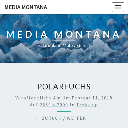
MEDIA MONTANA
Togg
navi
MEDIA MONTANA
Grönland Multivision
POLARFUCHS
Veröffentlicht Am
Um
Februar 11, 2018
Auf
2669 × 2000
In
Trekking
← ZURÜCK
/
WEITER →