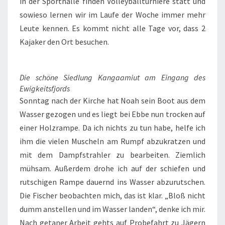
in der Sporthalle finden Volleyballturniere statt und
sowieso lernen wir im Laufe der Woche immer mehr
Leute kennen. Es kommt nicht alle Tage vor, dass 2
Kajaker den Ort besuchen.
Die schöne Siedlung Kangaamiut am Eingang des
Ewigkeitsfjords
Sonntag nach der Kirche hat Noah sein Boot aus dem
Wasser gezogen und es liegt bei Ebbe nun trocken auf
einer Holzrampe. Da ich nichts zu tun habe, helfe ich
ihm die vielen Muscheln am Rumpf abzukratzen und
mit dem Dampfstrahler zu bearbeiten. Ziemlich
mühsam. Außerdem drohe ich auf der schiefen und
rutschigen Rampe dauernd ins Wasser abzurutschen.
Die Fischer beobachten mich, das ist klar. „Bloß nicht
dumm anstellen und im Wasser landen“, denke ich mir.
Nach getaner Arbeit gehts auf Probefahrt zu Jägern