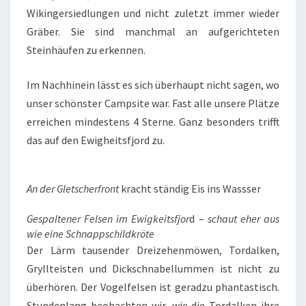
Wikingersiedlungen und nicht zuletzt immer wieder
Gräber. Sie sind manchmal an aufgerichteten
Steinhäufen zu erkennen.
Im Nachhinein lässt es sich überhaupt nicht sagen, wo
unser schönster Campsite war. Fast alle unsere Plätze
erreichen mindestens 4 Sterne. Ganz besonders trifft
das auf den Ewigheitsfjord zu.
An der Gletscherfront
kracht ständig Eis ins Wassser
Gespaltener Felsen im Ewigkeitsfjor
d –
schaut eher aus
wie eine Schnappschildkröte
Der Lärm tausender Dreizehenmöwen, Tordalken,
Gryllteisten und Dickschnabellummen ist nicht zu
überhören. Der Vogelfelsen ist geradzu phantastisch.
Stundenlang beobachten wir, wie die Tordalken ihre